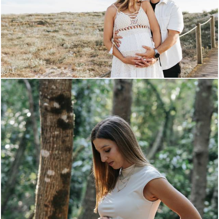
250
0
242
0