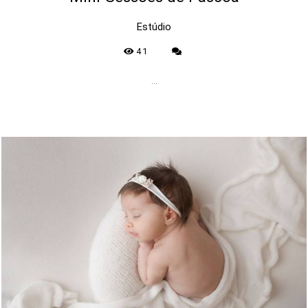
Estúdio
41
...