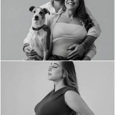
172
0
148
0