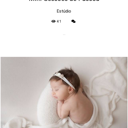
Estúdio
41
...