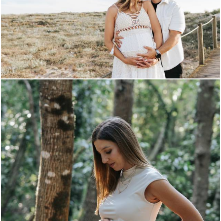
253
0
245
0